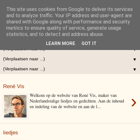
This site uses cookies from Google to deliver its services
and to analyze traffic. Your IP address and user-agent are
shared with Google along with performance and security
metrics to ensure quality of service, generate usage
statistics, and to detect and address abuse.
▼
LEARN MORE
GOT IT
▼
▼
▼
René Vis
›
Welkom op de website van René Vis, maker van
Nederlandstalige liedjes en gedichten. Aan de inhoud
en indeling van de website en aan de l...
liedjes